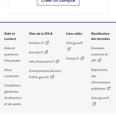
Créer un compte
Aide et
Sites de la DILA
Liens utiles
Réutilisation
contact
des données
bodacc.fr
info.gouv.fr
Aide et
Données
boamp.fr
questions
ouvertes et
france.fr
fréquentes
API
info-financiere.fr
Nous
Répertoire
Entreprendre.Service-
contacter
des
Public.gouv.fr
informations
Conditions
publiques
générales
d'utilisation
data.gouv.fr
et de vente